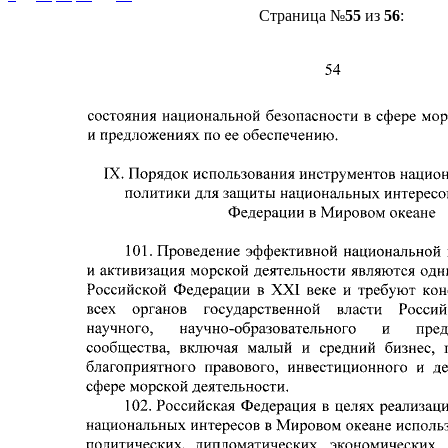
Страница №
55
из
56
: