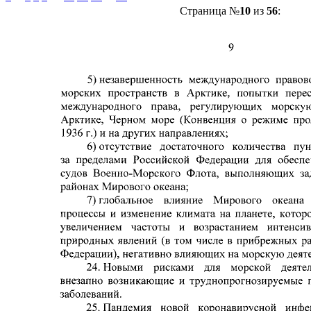
Страница №
10
из
56
: