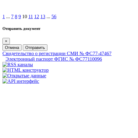
1
...
7
8
9
10
11
12
13
...
56
Отправить документ
×
Отмена
Отправить
Свидетельство о регистрации СМИ № ФС77-47467
Электронный паспорт ФГИС № ФС77110096