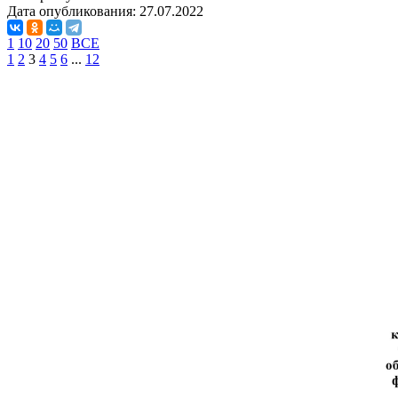
Дата опубликования:
27.07.2022
1
10
20
50
ВСЕ
1
2
3
4
5
6
...
12