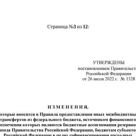
Страница №
3
из
12
: