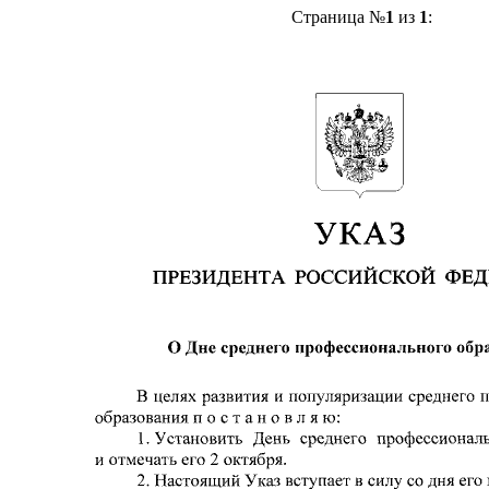
Страница №
1
из
1
: