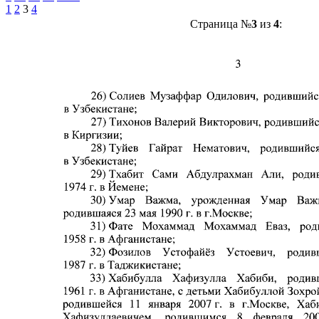
1
2
3
4
Страница №
3
из
4
: