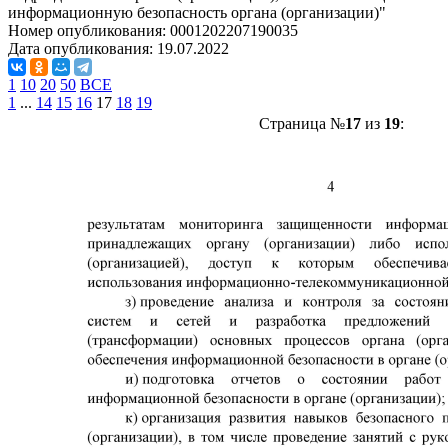
информационную безопасность органа (организации)"
Номер опубликования:
0001202207190035
Дата опубликования:
19.07.2022
1
10
20
50
ВСЕ
1
...
14
15
16
17
18
19
Страница №
17
из
19
: