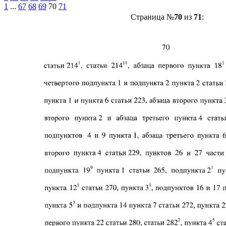
1
...
67
68
69
70
71
Страница №
70
из
71
: