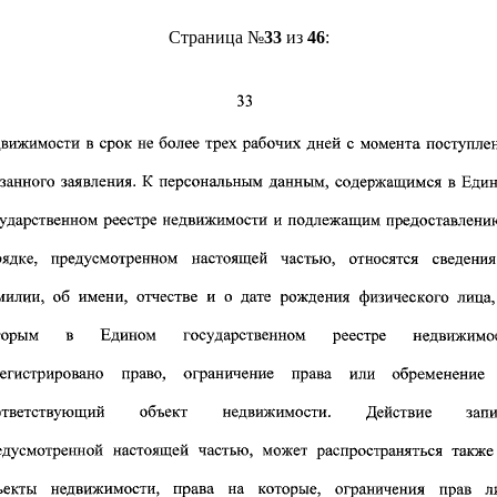
Страница №
33
из
46
: