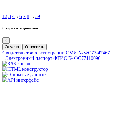
1
2
3
4
5
6
7
8
...
39
Отправить документ
×
Отмена
Отправить
Свидетельство о регистрации СМИ № ФС77-47467
Электронный паспорт ФГИС № ФС77110096