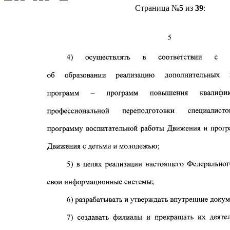
Страница №
5
из
39
: