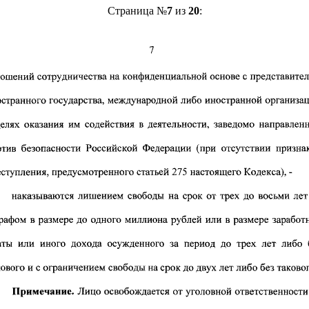
Страница №
7
из
20
: