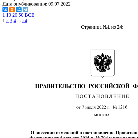
Дата опубликования:
09.07.2022
1
10
20
50
ВСЕ
1
2
3
4
...
24
Страница №
1
из
24
: