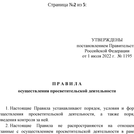
Страница №
2
из
5
: