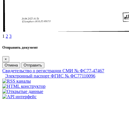
1
2
3
Отправить документ
×
Отмена
Отправить
Свидетельство о регистрации СМИ № ФС77-47467
Электронный паспорт ФГИС № ФС77110096