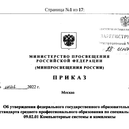
Страница №
1
из
17
: