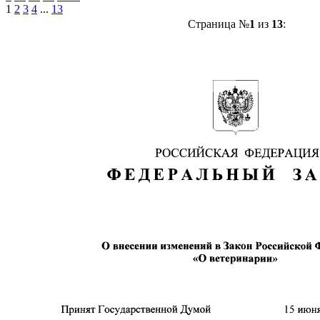
1
2
3
4
...
13
Страница №
1
из
13
: