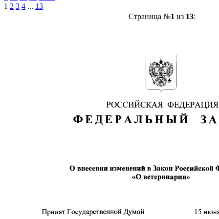
1
2
3
4
...
13
Страница №
1
из
13
: