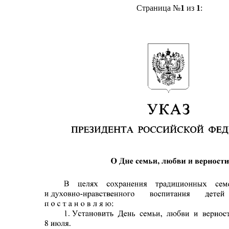
Страница №
1
из
1
: