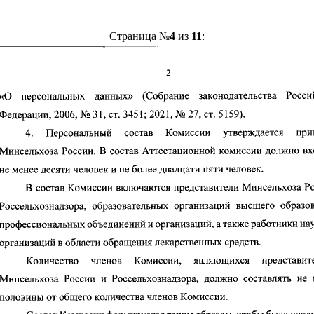
Страница №
4
из
11
: