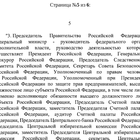
Страница №
5
из
6
: