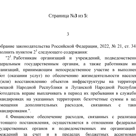
Страница №
3
из
5
: