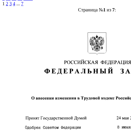
1
2
3
4
...
7
Страница №
1
из
7
: