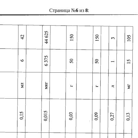
Страница №
6
из
8
: