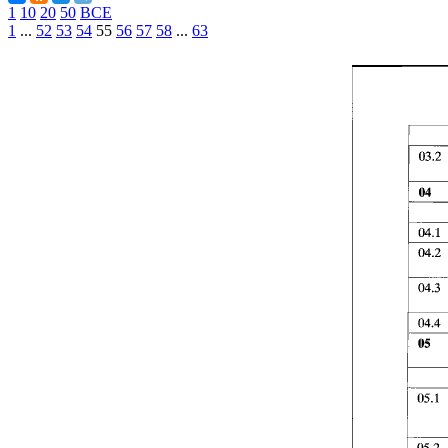
1
10
20
50
ВСЕ
1
...
52
53
54
55
56
57
58
...
63