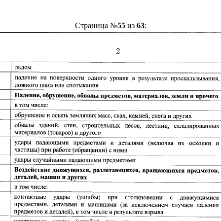
Страница №
55
из
63
: