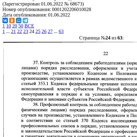
(Зарегистрирован 01.06.2022 № 68673)
Номер опубликования:
0001202206010028
Дата опубликования:
01.06.2022
1
10
20
50
ВСЕ
1
...
21
22
23
24
25
26
27
...
63
Страница №
24
из
63
: