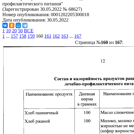
профилактического питания"
(Зарегистрирован 30.05.2022 № 68627)
Номер опубликования:
0001202205300018
Дата опубликования:
30.05.2022
1
10
20
50
ВСЕ
1
...
157
158
159
160
161
162
163
...
167
Страница №
160
из
167
: