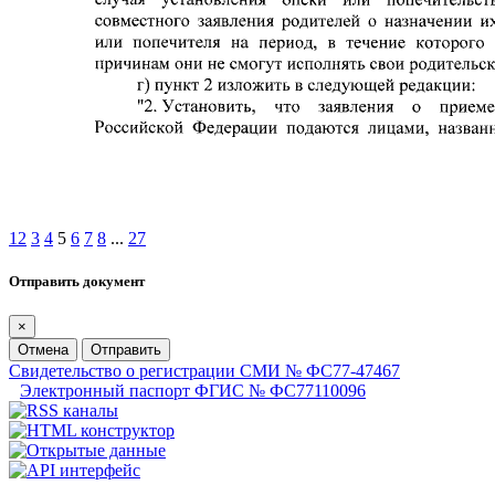
1
2
3
4
5
6
7
8
...
27
Отправить документ
×
Отмена
Отправить
Свидетельство о регистрации СМИ № ФС77-47467
Электронный паспорт ФГИС № ФС77110096