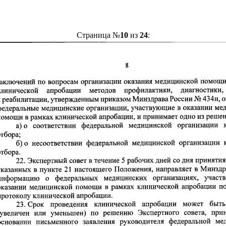
Страница №
10
из
24
: