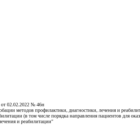
от 02.02.2022 № 46н
бации методов профилактики, диагностики, лечения и реабили
билитации (в том числе порядка направления пациентов для ок
лечения и реабилитации"