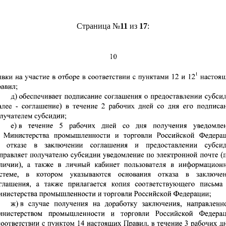
Страница №
11
из
17
: