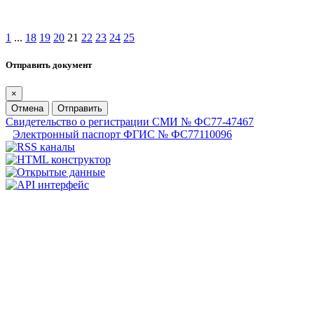
1
...
18
19
20
21
22
23
24
25
Отправить документ
×
Отмена
Отправить
Свидетельство о регистрации СМИ № ФС77-47467
Электронный паспорт ФГИС № ФС77110096