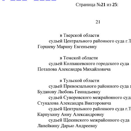
Страница №
21
из
25
: