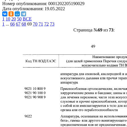
Номер опубликования:
0001202205190029
Дата опубликования:
19.05.2022
1
10
20
50
ВСЕ
1
...
66
67
68
69
70
71
72
73
Страница №
69
из
73
: