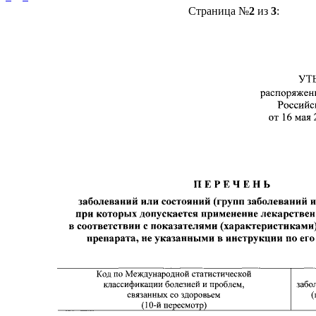
Страница №
2
из
3
: