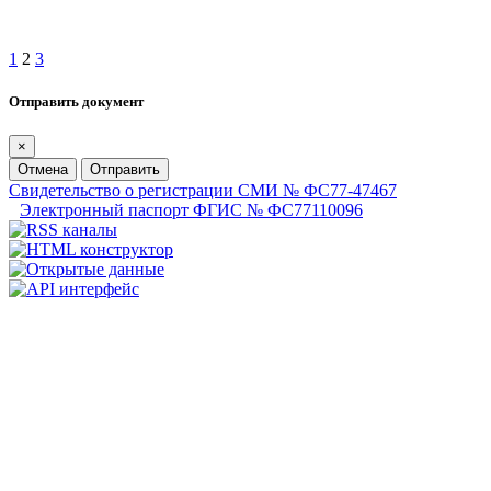
1
2
3
Отправить документ
×
Отмена
Отправить
Свидетельство о регистрации СМИ № ФС77-47467
Электронный паспорт ФГИС № ФС77110096