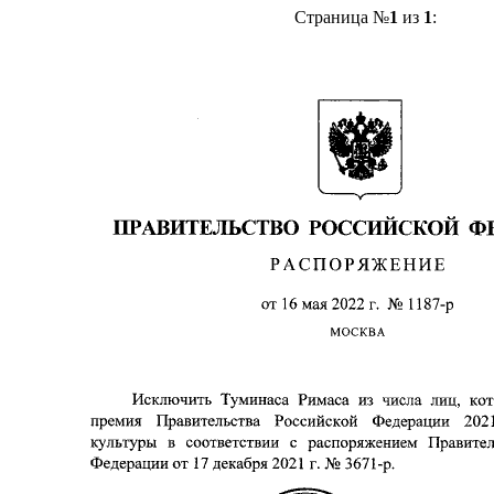
Страница №
1
из
1
: