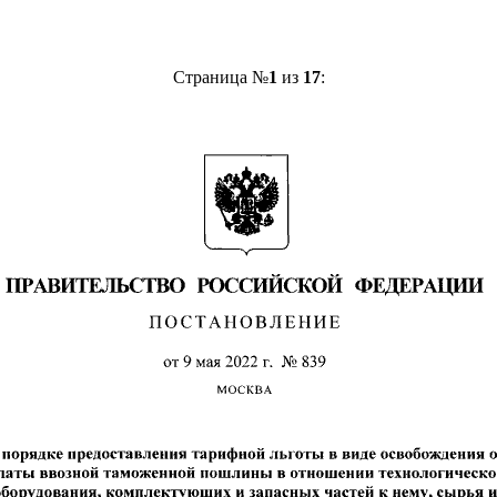
Страница №
1
из
17
: