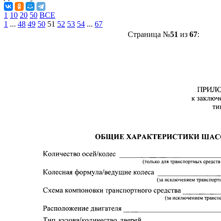
1
10
20
50
ВСЕ
1
...
48
49
50
51
52
53
54
...
67
Страница №
51
из
67
: