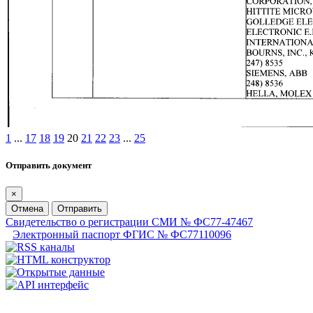
1
...
17
18
19
20
21
22
23
...
25
Отправить документ
×
Отмена
Отправить
Свидетельство о регистрации СМИ № ФС77-47467
Электронный паспорт ФГИС № ФС77110096