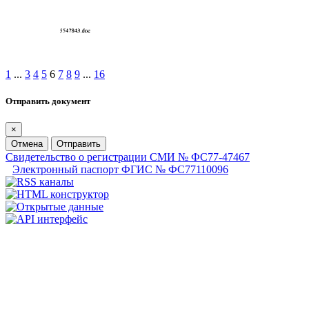
1
...
3
4
5
6
7
8
9
...
16
Отправить документ
×
Отмена
Отправить
Свидетельство о регистрации СМИ № ФС77-47467
Электронный паспорт ФГИС № ФС77110096