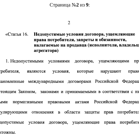
Страница №
2
из
9
: