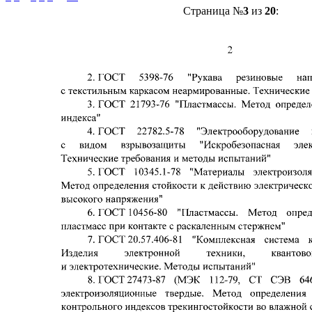
Страница №
3
из
20
: