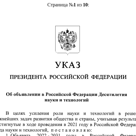
Страница №
1
из
10
: