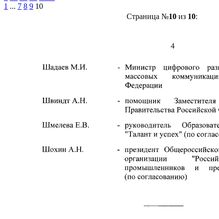
1
...
7
8
9
10
Страница №
10
из
10
: