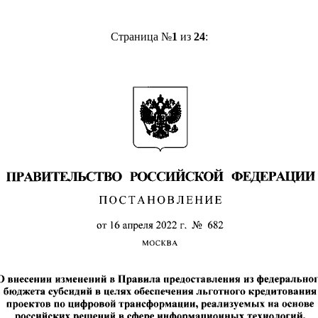
Страница №
1
из
24
: