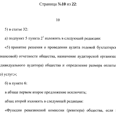
Страница №
10
из
22
: