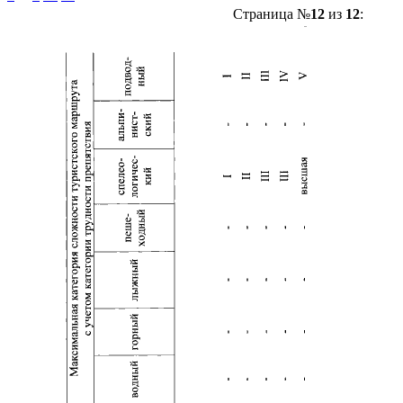
Страница №
12
из
12
: