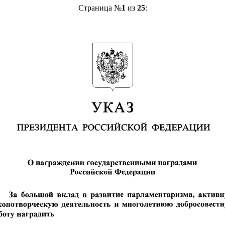
Страница №
1
из
25
: