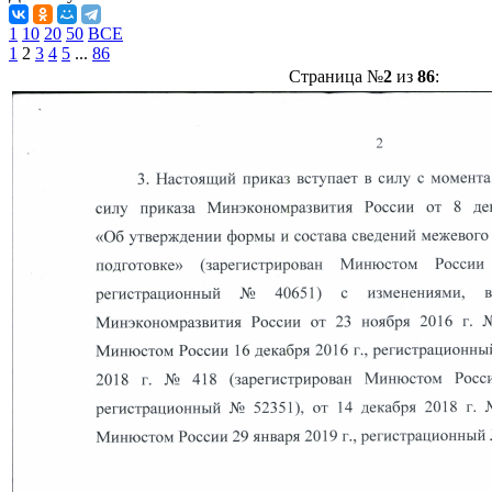
1
10
20
50
ВСЕ
1
2
3
4
5
...
86
Страница №
2
из
86
: