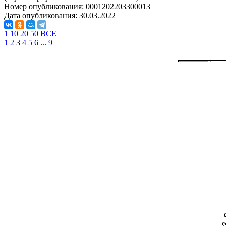
Номер опубликования:
0001202203300013
Дата опубликования:
30.03.2022
1
10
20
50
ВСЕ
1
2
3
4
5
6
...
9