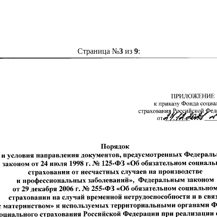
Страница №
3
из
9
: