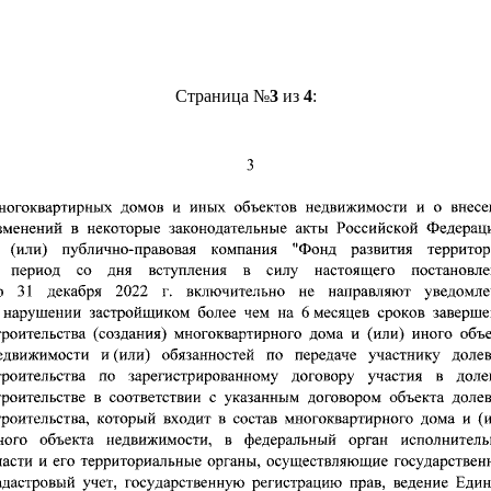
Страница №
3
из
4
: