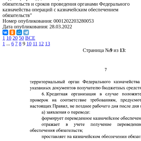
обязательств и сроков проведения органами Федерального
казначейства операций с казначейским обеспечением
обязательств"
Номер опубликования:
0001202203280053
Дата опубликования:
28.03.2022
1
10
20
50
ВСЕ
1
...
6
7
8
9
10
11
12
13
Страница №
9
из
13
: