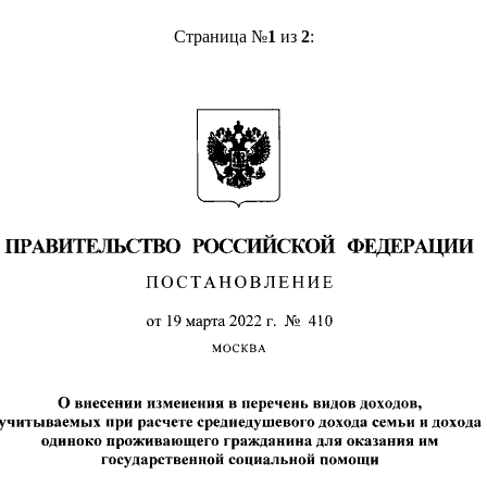
Страница №
1
из
2
: