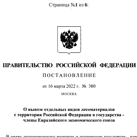
Страница №
1
из
6
: